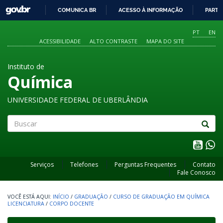
GOVBR
COMUNICA BR
ACESSO À INFORMAÇÃO
PARTI
IR
PARA
PT
EN
O
ACESSIBILIDADE
ALTO CONTRASTE
MAPA DO SITE
CONTEÚDO
Instituto de
Química
UNIVERSIDADE FEDERAL DE UBERLÂNDIA
Buscar
Serviços
Telefones
Perguntas Frequentes
Contato
Fale Conosco
INÍCIO
/
GRADUAÇÃO
/
CURSO DE GRADUAÇÃO EM QUÍMICA
LICENCIATURA
/
CORPO DOCENTE