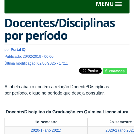
MENU
Toggle
navigat
Docentes/Disciplinas
por período
por
Portal IQ
Publicado: 20/02/2019 - 00:00
Última modificação: 02/06/2025 - 17:11
Whatsapp
A tabela abaixo contém a relação Docente/Disciplinas
por período, clique no período que deseja consultar.
Docente/Disciplina da Graduação em Química Licenciatura
1o. semestre
2o. semestre
2020-1 (ano 2021)
2020-2 (ano 202